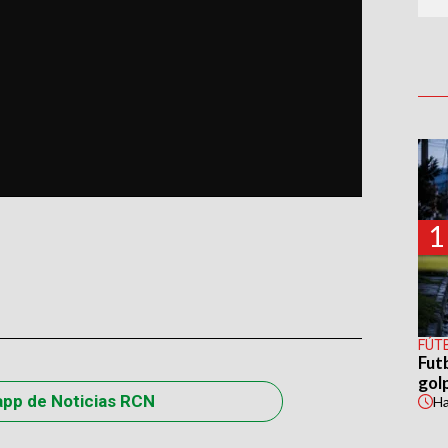
1
FÚT
Fut
gol
app de Noticias RCN
H