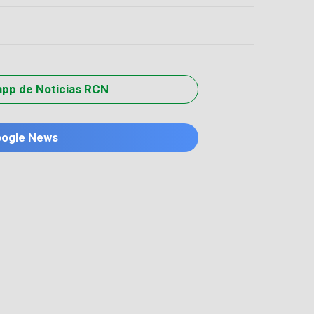
app de Noticias RCN
oogle News