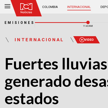
COLOMBIA
INTERNACIONAL
DEPO
EMISIONES
11:43 AM
INTERNACIONAL
VIDEO
Fuertes lluvia
generado desas
estados