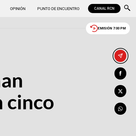
OPINIÓN
PUNTO DE ENCUENTRO
CANAL RCN
EMISIÓN 7:00 PM
han
n cinco