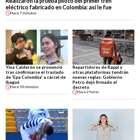
Realizaron la prueba piloto del primer tren
eléctrico fabricado en Colombia: así le fue
Hace
7 minutos
Yina Calderón se pronunció
Repartidores de Rappi y
tras confirmarse el traslado
otras plataformas tendrán
de 'Epa Colombia' a cárcel de
nuevas reglas: Gobierno
Ibagué
Petro dejó firmado el
decreto
Hace
39 minutos
Hace
2 horas