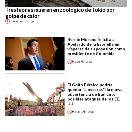
Tres leonas mueren en zoológico de Tokio por
golpe de calor
Hace
8 minutos
Bernie Moreno felicita a
Abelardo de la Espriella en
vísperas de su posesión como
presidente de Colombia
Hace
4 horas
El Golfo Pérsico podría
quedar “a oscuras”: la nueva
advertencia de Irán ante
posibles ataques de los EE.
UU.
Hace
14 horas