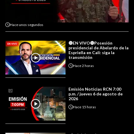
Hace
unos segundos
🔴EN VIVO🔴Posesión
presidencial de Abelardo de la
Espriella en Cali: siga la
transmisión
Hace
2 horas
Emisión Noticias RCN 7:00
p.m. / jueves 6 de agosto de
2026
Hace
15 horas