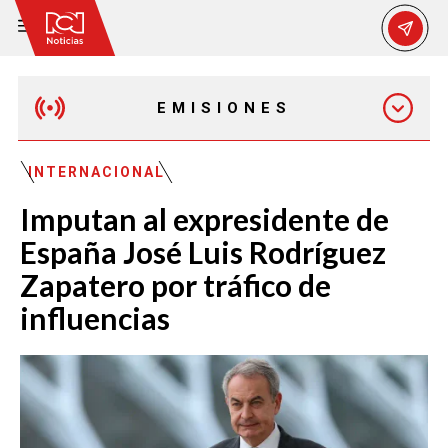
EMISIONES
MAÑANA EXPRESS
INTERNACIONAL
Imputan al expresidente de
EMISIÓN 12:30 PM
España José Luis Rodríguez
Zapatero por tráfico de
EMISIÓN 7:00 PM
influencias
EMISIÓN 11:30 PM