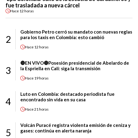
fue trasladada a nueva cárcel
Hace
12 horas
Gobierno Petro cerró su mandato con nuevas reglas
2
para los taxis en Colombia: esto cambió
Hace
12 horas
🔴EN VIVO🔴Posesión presidencial de Abelardo de
3
la Espriella en Cali: siga la transmisión
Hace
19 horas
Luto en Colombia: destacado periodista fue
4
encontrado sin vida en su casa
Hace
21 horas
Volcán Puracé registra violenta emisión de ceniza y
5
gases: continúa en alerta naranja