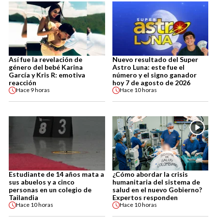
Así fue la revelación de
Nuevo resultado del Super
género del bebé Karina
Astro Luna: este fue el
García y Kris R: emotiva
número y el signo ganador
reacción
hoy 7 de agosto de 2026
Hace
9 horas
Hace
10 horas
Estudiante de 14 años mata a
¿Cómo abordar la crisis
sus abuelos y a cinco
humanitaria del sistema de
personas en un colegio de
salud en el nuevo Gobierno?
Tailandia
Expertos responden
Hace
10 horas
Hace
10 horas