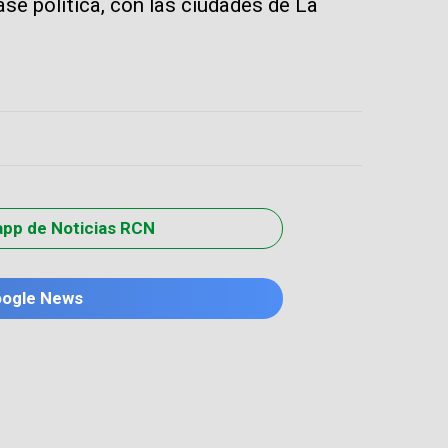
ase política, con las ciudades de La
app de Noticias RCN
oogle News