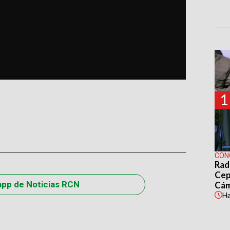
1
CON
Rad
Cep
app de Noticias RCN
Cá
H