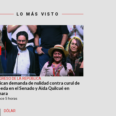
LO MÁS VISTO
GRESO DE LA REPÚBLICA
ican demanda de nulidad contra curul de
eda en el Senado y Aida Quilcué en
mara
ace
5 horas
DÓLAR