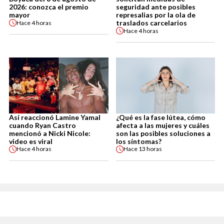
2026: conozca el premio
seguridad ante posibles
mayor
represalias por la ola de
traslados carcelarios
Hace
4 horas
Hace
4 horas
Así reaccionó Lamine Yamal
¿Qué es la fase lútea, cómo
cuando Ryan Castro
afecta a las mujeres y cuáles
mencionó a Nicki Nicole:
son las posibles soluciones a
video es viral
los síntomas?
Hace
4 horas
Hace
13 horas