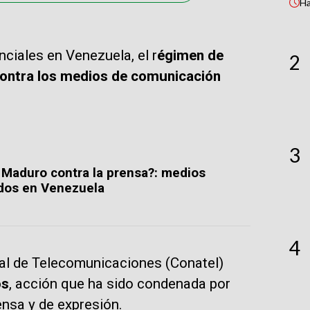
H
nciales en Venezuela, el r
égimen de
2
contra los medios de comunicación
3
 Maduro contra la prensa?: medios
dos en Venezuela
4
nal de Telecomunicaciones (Conatel)
os
, acción que ha sido condenada por
ensa y de expresión.