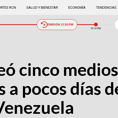
RTES RCN
SALUD Y BIENESTAR
ECONOMÍA
TENDENCIAS
EMISIÓN 12:30 PM
10:14 PM
ó cinco medio
 a pocos días de
 Venezuela