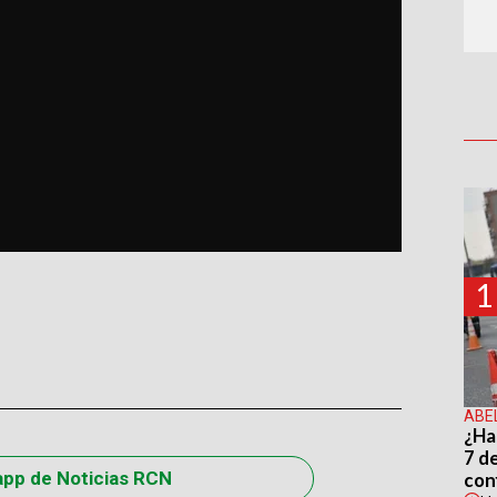
1
ABE
¿Ha
7 d
app de Noticias RCN
con