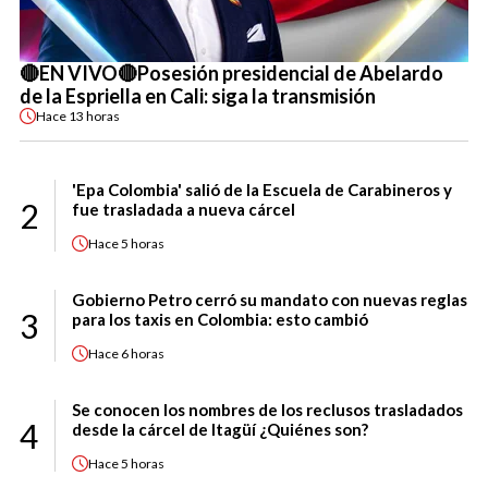
🔴EN VIVO🔴Posesión presidencial de Abelardo
de la Espriella en Cali: siga la transmisión
Hace
13 horas
'Epa Colombia' salió de la Escuela de Carabineros y
2
fue trasladada a nueva cárcel
Hace
5 horas
Gobierno Petro cerró su mandato con nuevas reglas
3
para los taxis en Colombia: esto cambió
Hace
6 horas
Se conocen los nombres de los reclusos trasladados
4
desde la cárcel de Itagüí ¿Quiénes son?
Hace
5 horas