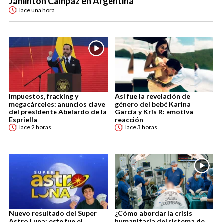
Jáminton Campaz en Argentina
Hace
una hora
Impuestos, fracking y
Así fue la revelación de
megacárceles: anuncios clave
género del bebé Karina
del presidente Abelardo de la
García y Kris R: emotiva
Espriella
reacción
Hace
2 horas
Hace
3 horas
Nuevo resultado del Super
¿Cómo abordar la crisis
Astro Luna: este fue el
humanitaria del sistema de