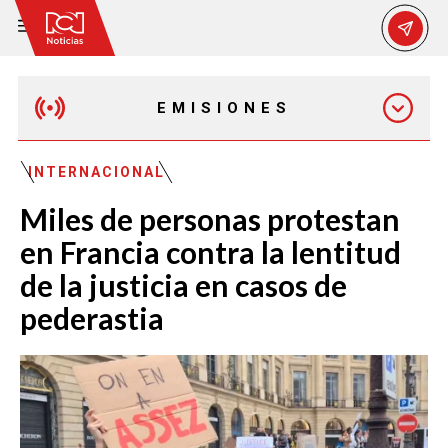
EMISIONES
MAÑANA EXPRESS
INTERNACIONAL
Miles de personas protestan
EMISIÓN 12:30 PM
en Francia contra la lentitud
de la justicia en casos de
EMISIÓN 7:00 PM
pederastia
EMISIÓN 11:30 PM