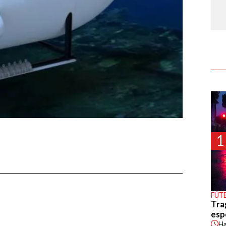
1
FÚT
Tra
esp
H