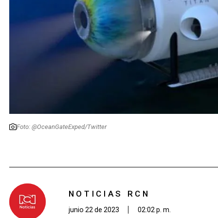
Foto: @OceanGateExped/Twitter
NOTICIAS RCN
junio 22 de 2023
02:02 p. m.