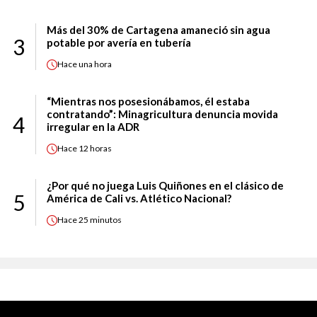
Más del 30% de Cartagena amaneció sin agua
3
potable por avería en tubería
Hace
una hora
“Mientras nos posesionábamos, él estaba
contratando”: Minagricultura denuncia movida
4
irregular en la ADR
Hace
12 horas
¿Por qué no juega Luis Quiñones en el clásico de
5
América de Cali vs. Atlético Nacional?
Hace
25 minutos