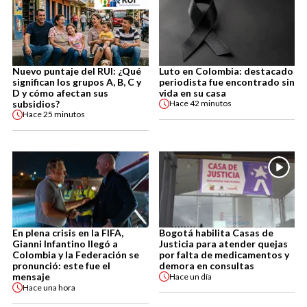
Nuevo puntaje del RUI: ¿Qué
Luto en Colombia: destacado
significan los grupos A, B, C y
periodista fue encontrado sin
D y cómo afectan sus
vida en su casa
subsidios?
Hace
42 minutos
Hace
25 minutos
En plena crisis en la FIFA,
Bogotá habilita Casas de
Gianni Infantino llegó a
Justicia para atender quejas
Colombia y la Federación se
por falta de medicamentos y
pronunció: este fue el
demora en consultas
mensaje
Hace
un día
Hace
una hora