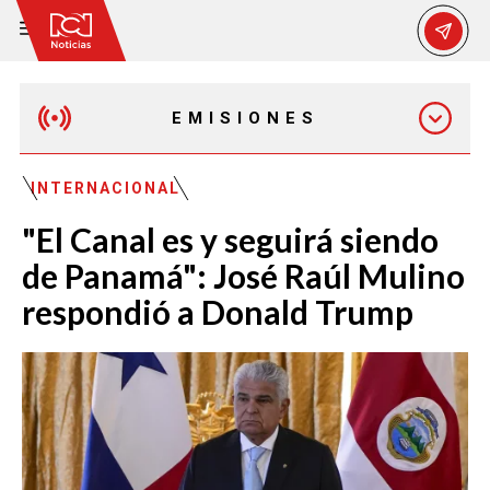
EMISIONES
MAÑANA EXPRESS
INTERNACIONAL
"El Canal es y seguirá siendo
EMISIÓN 12:30 PM
de Panamá": José Raúl Mulino
respondió a Donald Trump
EMISIÓN 7:00 PM
EMISIÓN 11:30 PM