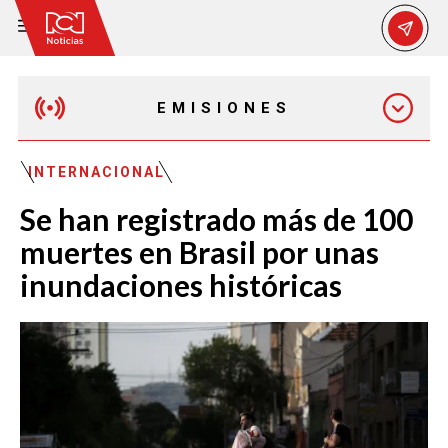
EMISIONES
MAÑANA EXPRESS
INTERNACIONAL
Se han registrado más de 100
EMISIÓN 12:30 PM
muertes en Brasil por unas
inundaciones históricas
EMISIÓN 7:00 PM
EMISIÓN 11:30 PM