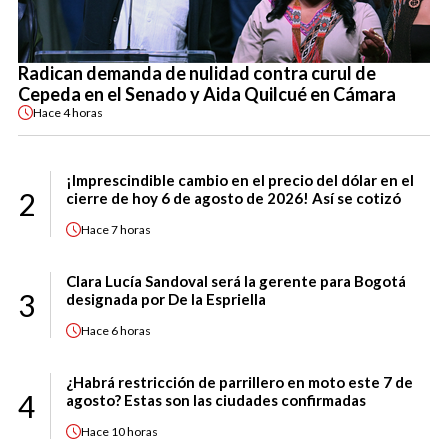
Radican demanda de nulidad contra curul de
Cepeda en el Senado y Aida Quilcué en Cámara
Hace
4 horas
¡Imprescindible cambio en el precio del dólar en el
2
cierre de hoy 6 de agosto de 2026! Así se cotizó
Hace
7 horas
Clara Lucía Sandoval será la gerente para Bogotá
3
designada por De la Espriella
Hace
6 horas
¿Habrá restricción de parrillero en moto este 7 de
4
agosto? Estas son las ciudades confirmadas
Hace
10 horas