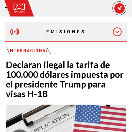
EMISIONES
MAÑANA EXPRESS
INTERNACIONAL
Declaran ilegal la tarifa de
EMISIÓN 12:30 PM
100.000 dólares impuesta por
el presidente Trump para
EMISIÓN 7:00 PM
visas H-1B
EMISIÓN 11:30 PM