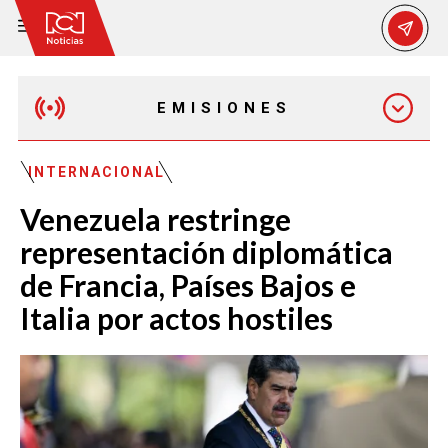
EMISIONES
EMISIÓN 12:30 PM
INTERNACIONAL
Venezuela restringe
EMISIÓN 7:00 PM
representación diplomática
de Francia, Países Bajos e
Italia por actos hostiles