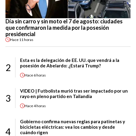
Día sin carro y sin moto el 7 de agosto: ciudades
que confirmaron la medida por la posesión
presidencial
Hace
11 horas
Esta es la delegación de EE. UU. que vendrá a la
2
posesión de Abelardo: ¿Estará Trump?
Hace
6 horas
VIDEO | Futbolista murió tras ser impactado por un
3
rayo en pleno partido en Tailandia
Hace
4 horas
Gobierno confirma nuevas reglas para patinetas y
bicicletas eléctricas: vea los cambios y desde
4
cuándo rigen