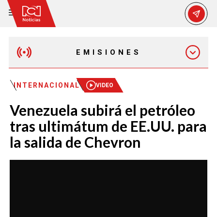
EMISIONES
MAÑANA EXPRESS
INTERNACIONAL
VIDEO
Venezuela subirá el petróleo
EMISIÓN 12:30 PM
tras ultimátum de EE.UU. para
la salida de Chevron
EMISIÓN 7:00 PM
EMISIÓN 11:30 PM