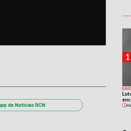
1
BAR
Lut
enc
app de Noticias RCN
H