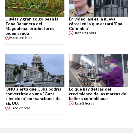
Lluvias y granizo golpean la
En video: así es la nueva
Zona Bananera del
cárcel en la que estará 'Epa
Magdalena: productores
Colombia'
piden ayuda
Hace
una hora
Hace
una hora
ONU alerta que Cuba podría
Lo que hay detrás del
convertirse en una “Gaza
crecimiento de las marcas de
silenciosa” por sanciones de
belleza colombianas
EE. UU.
Hace
2 horas
Hace
2 horas