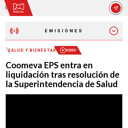
EMISIONES
EMISIÓN 12:30 PM
SALUD Y BIENESTAR
VIDEO
Coomeva EPS entra en
EMISIÓN 7:00 PM
liquidación tras resolución de
la Superintendencia de Salud