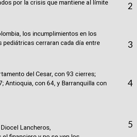
s por la crisis que mantiene al límite
2
lombia, los incumplimientos en los
pediátricas cerraran cada día entre
3
rtamento del Cesar, con 93 cierres;
4
; Antioquia, con 64, y Barranquilla con
5
, Diocel Lancheros,
el financiero y no se ven los