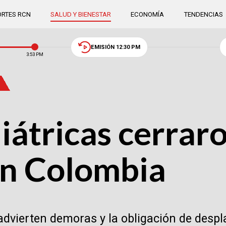
RTES RCN
SALUD Y BIENESTAR
ECONOMÍA
TENDENCIAS
EMISIÓN 12:30 PM
3:53 PM
átricas cerraro
en Colombia
advierten demoras y la obligación de desp