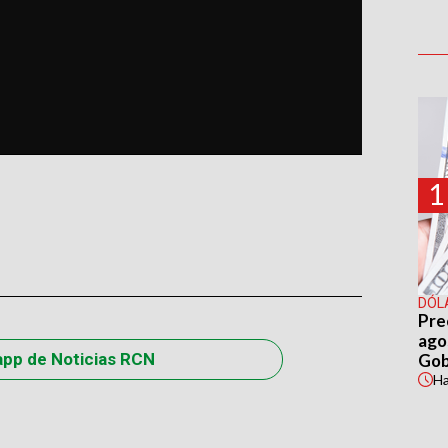
1
DÓL
Pre
agos
app de Noticias RCN
Gob
H