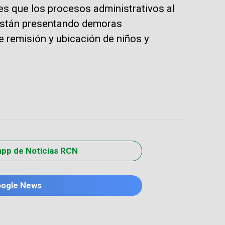
 es que los procesos administrativos al
 están presentando demoras
de remisión y ubicación de niños y
app de Noticias RCN
oogle News