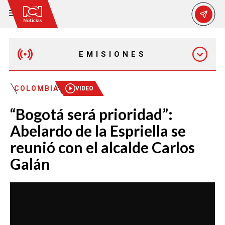
EMISIONES
MAÑANA EXPRESS
COLOMBIA
VIDEO
“Bogotá será prioridad”:
EMISIÓN 12:30 PM
Abelardo de la Espriella se
reunió con el alcalde Carlos
EMISIÓN 7:00 PM
Galán
EMISIÓN 11:30 PM