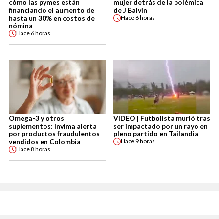
cómo las pymes están
mujer detrás de la polémica
financiando el aumento de
de J Balvin
hasta un 30% en costos de
Hace
6 horas
nómina
Hace
6 horas
Omega-3 y otros
VIDEO | Futbolista murió tras
suplementos: Invima alerta
ser impactado por un rayo en
por productos fraudulentos
pleno partido en Tailandia
vendidos en Colombia
Hace
9 horas
Hace
8 horas