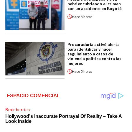
bebé encubriendo el crimen
con un accidente en Bogotá
Hace
5 horas
Procuraduría activó alerta
para identificar y hacer
seguimiento a casos de
violencia política contra las
mujeres
Hace
5 horas