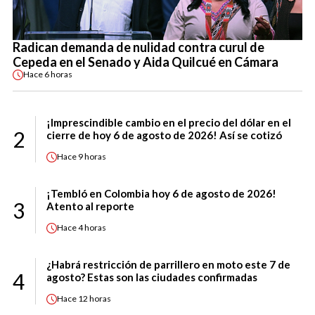
Radican demanda de nulidad contra curul de
Cepeda en el Senado y Aida Quilcué en Cámara
Hace
6 horas
¡Imprescindible cambio en el precio del dólar en el
2
cierre de hoy 6 de agosto de 2026! Así se cotizó
Hace
9 horas
¡Tembló en Colombia hoy 6 de agosto de 2026!
3
Atento al reporte
Hace
4 horas
¿Habrá restricción de parrillero en moto este 7 de
4
agosto? Estas son las ciudades confirmadas
Hace
12 horas