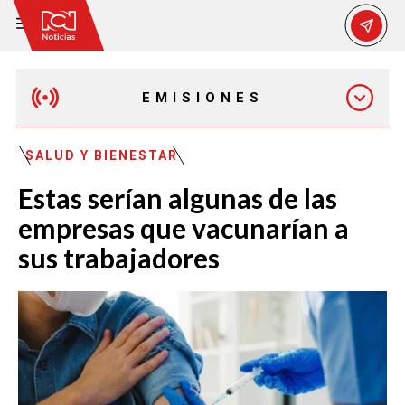
EMISIONES
MAÑANA EXPRESS
SALUD Y BIENESTAR
Estas serían algunas de las
EMISIÓN 12:30 PM
empresas que vacunarían a
sus trabajadores
EMISIÓN 7:00 PM
EMISIÓN 11:30 PM