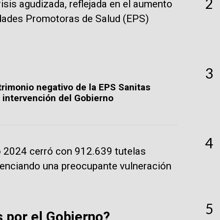
2
isis agudizada, reflejada en el aumento
ntidades Promotoras de Salud (EPS)
3
trimonio negativo de la EPS Sanitas
intervención del Gobierno
4
ño 2024 cerró con 912.639 tutelas
denciando una preocupante vulneración
5
 por el Gobierno?