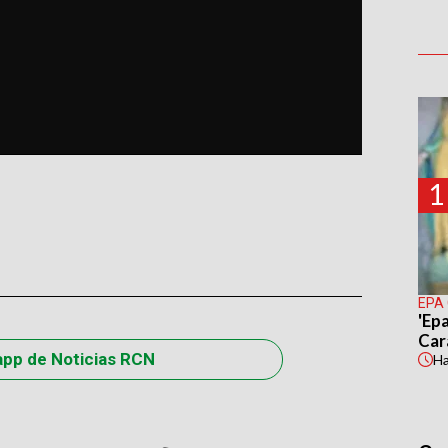
1
EPA
'Epa
Car
app de Noticias RCN
H