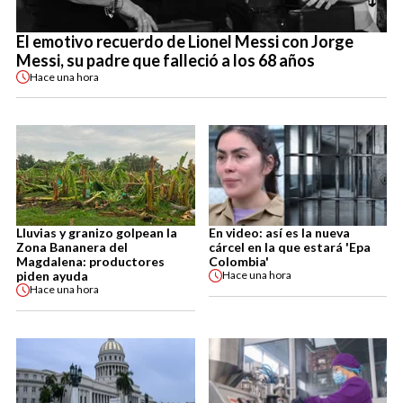
El emotivo recuerdo de Lionel Messi con Jorge
Messi, su padre que falleció a los 68 años
Hace
una hora
Lluvias y granizo golpean la
En video: así es la nueva
Zona Bananera del
cárcel en la que estará 'Epa
Magdalena: productores
Colombia'
piden ayuda
Hace
una hora
Hace
una hora