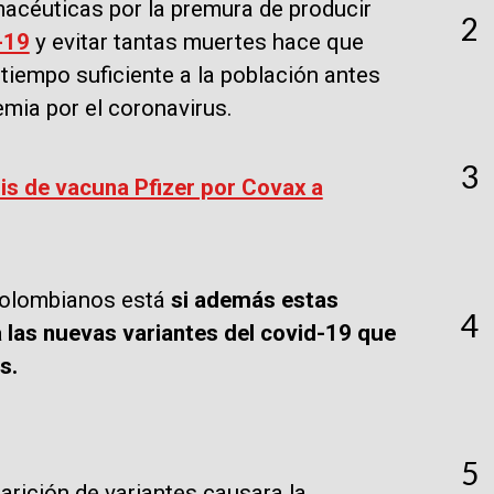
macéuticas por la premura de producir
2
-19
y evitar tantas muertes hace que
tiempo suficiente a la población antes
emia por el coronavirus.
3
is de vacuna Pfizer por Covax a
 colombianos está
si además estas
4
 las nuevas variantes del covid-19 que
s.
5
arición de variantes causara la