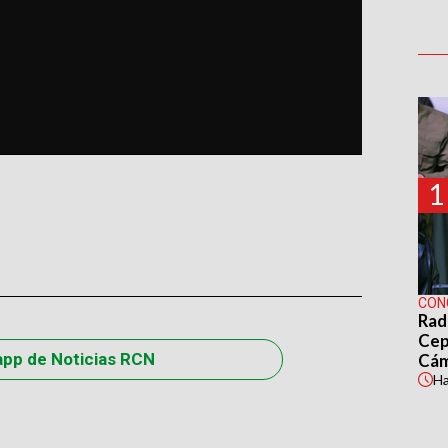
1
CON
Rad
Cep
app de Noticias RCN
Cá
H