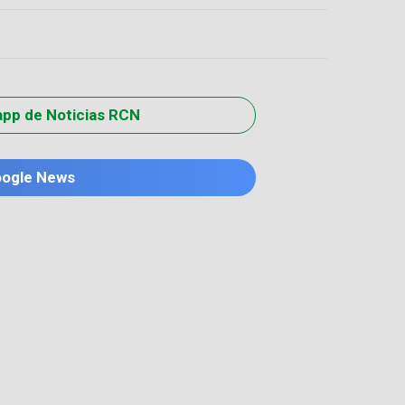
app de Noticias RCN
oogle News