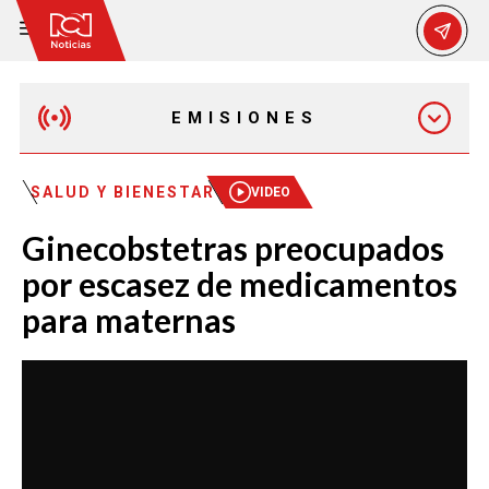
EMISIONES
EMISIÓN 12:30 PM
SALUD Y BIENESTAR
VIDEO
Ginecobstetras preocupados
EMISIÓN 7:00 PM
por escasez de medicamentos
para maternas