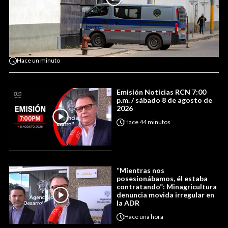
Hace
un minuto
Emisión Noticias RCN 7:00
p.m. / sábado 8 de agosto de
2026
Hace
44 minutos
“Mientras nos
posesionábamos, él estaba
contratando”: Minagricultura
denuncia movida irregular en
la ADR
Hace
una hora