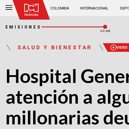
COLOMBIA
INTERNACIONAL
DEPO
EMISIONES
6:31 AM
SALUD Y BIENESTAR
VIDEO
Hospital Gene
atención a alg
millonarias de