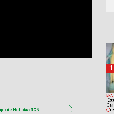
1
EPA
'Epa
Car
app de Noticias RCN
H