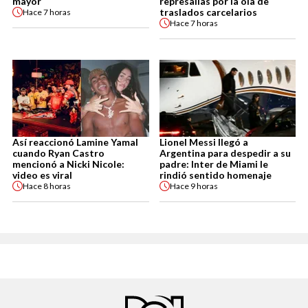
mayor
represalias por la ola de
traslados carcelarios
Hace
7 horas
Hace
7 horas
Así reaccionó Lamine Yamal
Lionel Messi llegó a
cuando Ryan Castro
Argentina para despedir a su
mencionó a Nicki Nicole:
padre: Inter de Miami le
video es viral
rindió sentido homenaje
Hace
8 horas
Hace
9 horas