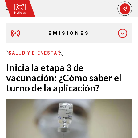
EMISIONES
EMISIÓN 12:30 PM
SALUD Y BIENESTAR
Inicia la etapa 3 de
EMISIÓN 7:00 PM
vacunación: ¿Cómo saber el
turno de la aplicación?