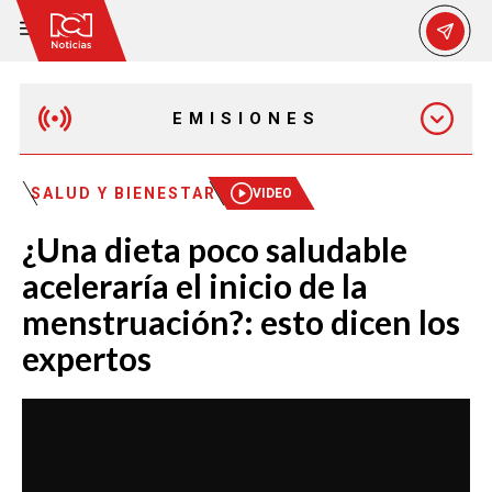
EMISIONES
MAÑANA EXPRESS
SALUD Y BIENESTAR
VIDEO
¿Una dieta poco saludable
EMISIÓN 12:30 PM
aceleraría el inicio de la
menstruación?: esto dicen los
EMISIÓN 7:00 PM
expertos
EMISIÓN 11:30 PM