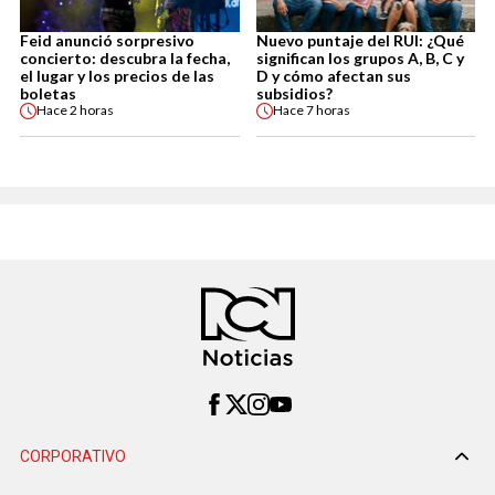
Feid anunció sorpresivo
Nuevo puntaje del RUI: ¿Qué
concierto: descubra la fecha,
significan los grupos A, B, C y
el lugar y los precios de las
D y cómo afectan sus
boletas
subsidios?
Hace
2 horas
Hace
7 horas
CORPORATIVO