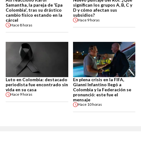
Samantha, la pareja de 'Epa
significan los grupos A, B, C y
Colombia', tras su drástico
D y cómo afectan sus
cambio físico estando en la
subsidios?
cárcel
Hace
9 horas
Hace
8 horas
Luto en Colombia: destacado
En plena crisis en la FIFA,
periodista fue encontrado sin
Gianni Infantino llegó a
vida en su casa
Colombia y la Federación se
pronunció: este fue el
Hace
9 horas
mensaje
Hace
10 horas