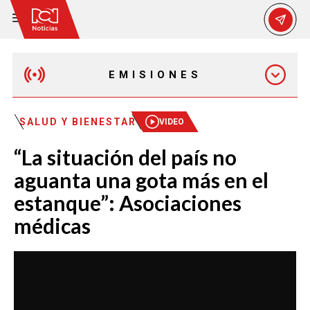
EMISIONES
MAÑANA EXPRESS
SALUD Y BIENESTAR
VIDEO
“La situación del país no
EMISIÓN 12:30 PM
aguanta una gota más en el
estanque”: Asociaciones
EMISIÓN 7:00 PM
médicas
EMISIÓN 11:30 PM