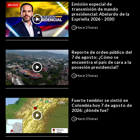
Emisión especial de
transmisión de mando
presidencial: Abelardo de la
Espriella 2026 - 2030
Hace
2 horas
Reporte de orden público del
7 de agosto: ¿Cómo se
encuentra el país de cara a la
posesión presidencial?
Hace
2 horas
Fuerte temblor se sintió en
Colombia hoy 7 de agosto de
2026: ¿dónde fue?
Hace
3 horas