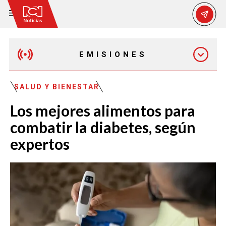
EMISIONES
EMISIÓN 12:30 PM
SALUD Y BIENESTAR
Los mejores alimentos para
EMISIÓN 7:00 PM
combatir la diabetes, según
expertos