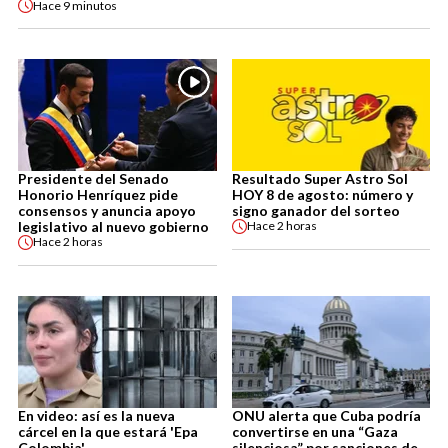
Hace
9 minutos
Presidente del Senado
Resultado Super Astro Sol
Honorio Henríquez pide
HOY 8 de agosto: número y
consensos y anuncia apoyo
signo ganador del sorteo
legislativo al nuevo gobierno
Hace
2 horas
Hace
2 horas
En video: así es la nueva
ONU alerta que Cuba podría
cárcel en la que estará 'Epa
convertirse en una “Gaza
Colombia'
silenciosa” por sanciones de