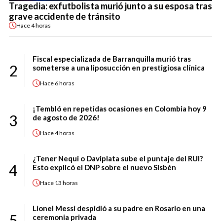
Tragedia: exfutbolista murió junto a su esposa tras
grave accidente de tránsito
Hace
4 horas
Fiscal especializada de Barranquilla murió tras
2
someterse a una liposucción en prestigiosa clínica
Hace
6 horas
¡Tembló en repetidas ocasiones en Colombia hoy 9
3
de agosto de 2026!
Hace
4 horas
¿Tener Nequi o Daviplata sube el puntaje del RUI?
4
Esto explicó el DNP sobre el nuevo Sisbén
Hace
13 horas
Lionel Messi despidió a su padre en Rosario en una
5
ceremonia privada