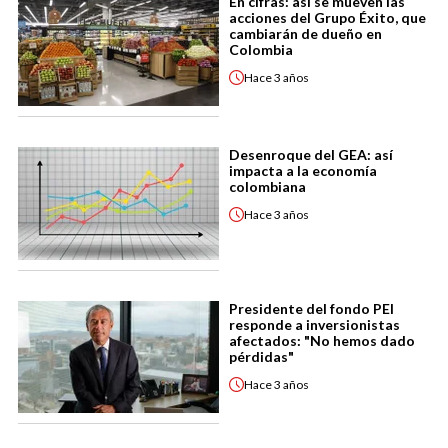
En cifras: así se mueven las
acciones del Grupo Éxito, que
cambiarán de dueño en
Colombia
Hace
3 años
Desenroque del GEA: así
impacta a la economía
colombiana
Hace
3 años
Presidente del fondo PEI
responde a inversionistas
afectados: "No hemos dado
pérdidas"
Hace
3 años