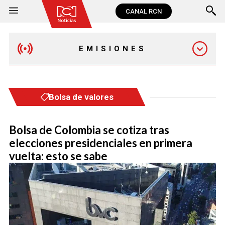
CANAL RCN
EMISIONES
MAÑANA EXPRESS
Bolsa de valores
EMISIÓN 12:30 PM
Bolsa de Colombia se cotiza tras
elecciones presidenciales en primera
EMISIÓN 7:00 PM
vuelta: esto se sabe
EMISIÓN 11:30 PM