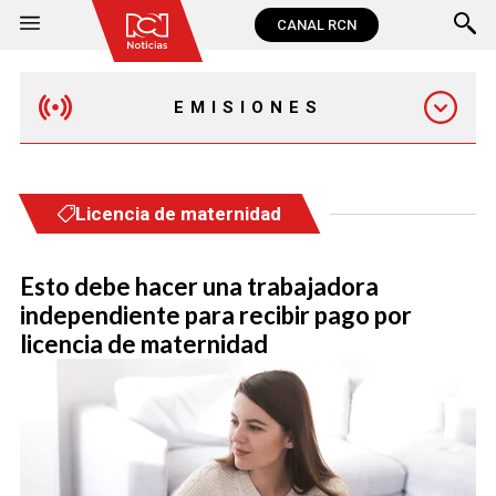
CANAL RCN
EMISIONES
MAÑANA EXPRESS
Licencia de maternidad
EMISIÓN 12:30 PM
Esto debe hacer una trabajadora
independiente para recibir pago por
EMISIÓN 7:00 PM
licencia de maternidad
EMISIÓN 11:30 PM