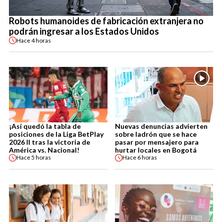
Robots humanoides de fabricación extranjera no
podrán ingresar a los Estados Unidos
Hace
4 horas
¡Así quedó la tabla de
Nuevas denuncias advierten
posiciones de la Liga BetPlay
sobre ladrón que se hace
2026 II tras la victoria de
pasar por mensajero para
América vs. Nacional!
hurtar locales en Bogotá
Hace
5 horas
Hace
6 horas