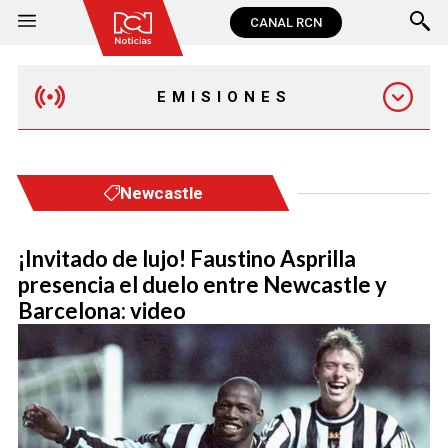
CANAL RCN
EMISIONES
MAÑANA EXPRESS
Newcastle
EMISIÓN 12:30 PM
¡Invitado de lujo! Faustino Asprilla
presencia el duelo entre Newcastle y
EMISIÓN 7:00 PM
Barcelona: video
EMISIÓN 11:30 PM