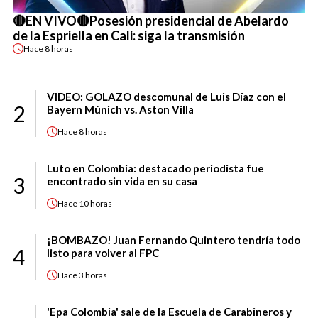
🔴EN VIVO🔴Posesión presidencial de Abelardo
de la Espriella en Cali: siga la transmisión
Hace
8 horas
VIDEO: GOLAZO descomunal de Luis Díaz con el
2
Bayern Múnich vs. Aston Villa
Hace
8 horas
Luto en Colombia: destacado periodista fue
3
encontrado sin vida en su casa
Hace
10 horas
¡BOMBAZO! Juan Fernando Quintero tendría todo
4
listo para volver al FPC
Hace
3 horas
'Epa Colombia' sale de la Escuela de Carabineros y