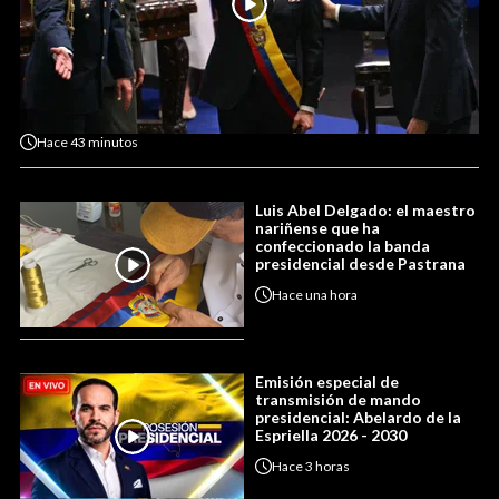
Hace
43 minutos
Luis Abel Delgado: el maestro
nariñense que ha
confeccionado la banda
presidencial desde Pastrana
Hace
una hora
Emisión especial de
transmisión de mando
presidencial: Abelardo de la
Espriella 2026 - 2030
Hace
3 horas