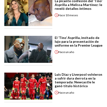
La picante confesión del ‘Tino’
Asprilla a Melissa Martínez: le
reveló detalles íntimos
Hace
10 meses
El ‘Tino’ Asprilla, invitado de
lujo para la presentación de
uniforme en la Premier League
Hace
un año
Luis Díaz y Liverpool volvieron
a sufrir dura derrota en la
temporada: Newcastle le
ganó título histórico
Hace
un año