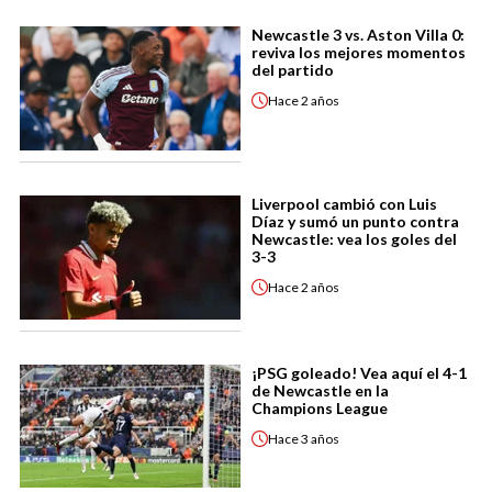
Newcastle 3 vs. Aston Villa 0:
reviva los mejores momentos
del partido
Hace
2 años
Liverpool cambió con Luis
Díaz y sumó un punto contra
Newcastle: vea los goles del
3-3
Hace
2 años
¡PSG goleado! Vea aquí el 4-1
de Newcastle en la
Champions League
Hace
3 años