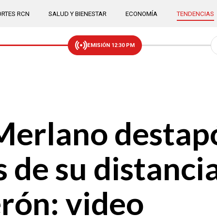
RTES RCN
SALUD Y BIENESTAR
ECONOMÍA
TENDENCIAS
EMISIÓN 12:30 PM
Merlano destapó
s de su distanc
rón: video