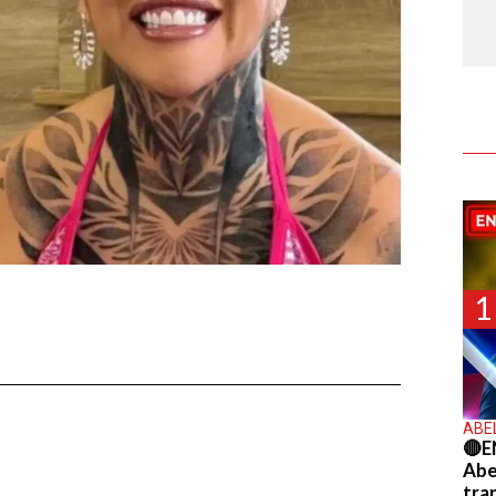
1
ABE
🔴E
Abel
tra