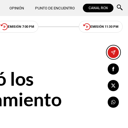
OPINIÓN
PUNTO DE ENCUENTRO
CANAL RCN
EMISIÓN 7:00 PM
EMISIÓN 11:30 PM
 los
iamiento