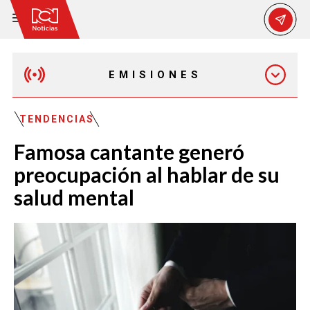
EMISIONES
MAÑANA EXPRESS
TENDENCIAS
Famosa cantante generó
EMISIÓN 12:30 PM
preocupación al hablar de su
salud mental
EMISIÓN 7:00 PM
EMISIÓN 11:30 PM