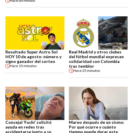
Hace
un minuto
Resultado Super Astro Sol
Real Madrid y otros clubes
HOY 10 de agosto: número y
del fútbol mundial expresan
signo ganador del sorteo
solidaridad con Colombia
tras temblor
Hace
15 minutos
Hace
25 minutos
Concejal ‘Fuchi’ solicitó
Mareo después de un sismo:
ayuda en redes tras
Por qué ocurre y cuánto
accidentarse junto a su
tiempo puede durar este