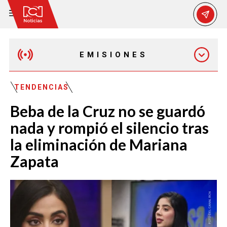
EMISIONES
MAÑANA EXPRESS
TENDENCIAS
Beba de la Cruz no se guardó
EMISIÓN 12:30 PM
nada y rompió el silencio tras
la eliminación de Mariana
EMISIÓN 7:00 PM
Zapata
EMISIÓN 11:30 PM