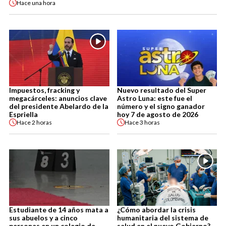
Hace
una hora
Impuestos, fracking y
Nuevo resultado del Super
megacárceles: anuncios clave
Astro Luna: este fue el
del presidente Abelardo de la
número y el signo ganador
Espriella
hoy 7 de agosto de 2026
Hace
2 horas
Hace
3 horas
Estudiante de 14 años mata a
¿Cómo abordar la crisis
sus abuelos y a cinco
humanitaria del sistema de
personas en un colegio de
salud en el nuevo Gobierno?