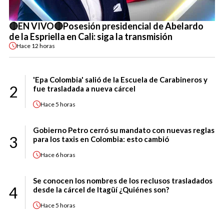
🔴EN VIVO🔴Posesión presidencial de Abelardo
de la Espriella en Cali: siga la transmisión
Hace
12 horas
'Epa Colombia' salió de la Escuela de Carabineros y
2
fue trasladada a nueva cárcel
Hace
5 horas
Gobierno Petro cerró su mandato con nuevas reglas
3
para los taxis en Colombia: esto cambió
Hace
6 horas
Se conocen los nombres de los reclusos trasladados
4
desde la cárcel de Itagüí ¿Quiénes son?
Hace
5 horas