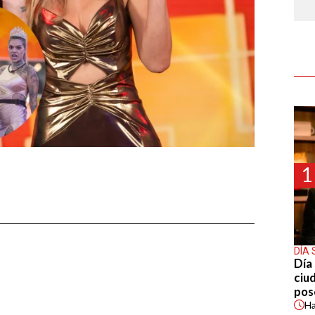
1
DÍA 
Día 
ciu
pos
H