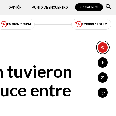
OPINIÓN
PUNTO DE ENCUENTRO
CANAL RCN
EMISIÓN 7:00 PM
EMISIÓN 11:30 PM
n tuvieron
ruce entre