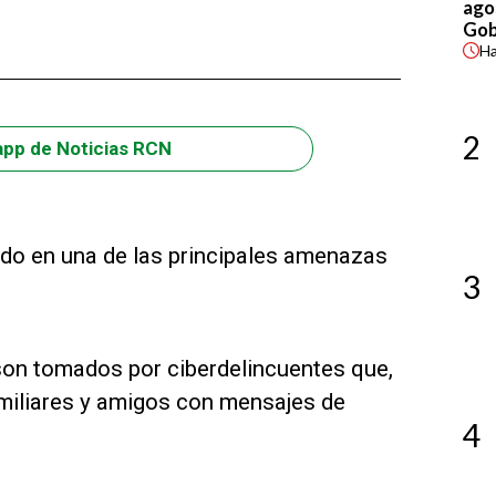
agos
Gob
H
2
app de Noticias RCN
do en una de las principales amenazas
3
son tomados por ciberdelincuentes que,
amiliares y amigos con mensajes de
4