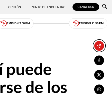
OPINIÓN
PUNTO DE ENCUENTRO
CANAL RCN
EMISIÓN 7:00 PM
EMISIÓN 11:30 PM
í puede
rse de los