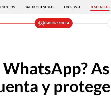
RTES RCN
SALUD Y BIENESTAR
ECONOMÍA
TENDENCIAS
EMISIÓN 12:30 PM
 WhatsApp? As
uenta y protege