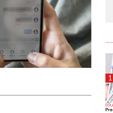
1
DÓL
Pre