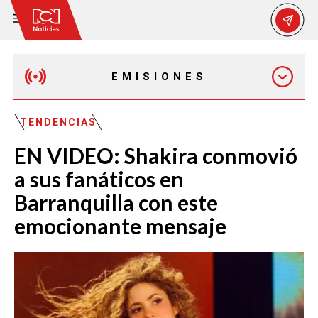
EMISIONES
MAÑANA EXPRESS
TENDENCIAS
EN VIDEO: Shakira conmovió
EMISIÓN 12:30 PM
a sus fanáticos en
Barranquilla con este
EMISIÓN 7:00 PM
emocionante mensaje
EMISIÓN 11:30 PM