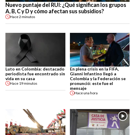
Nuevo puntaje del RUI: ¿Qué significan los grupos
A, B, C y D y cómo afectan sus subsidios?
Hace
2 minutos
Luto en Colombia: destacado
En plena crisis en la FIFA,
periodista fue encontrado sin
Gianni Infantino llegó a
vida en su casa
Colombia y la Federación se
pronunció: este fue el
Hace
19 minutos
mensaje
Hace
una hora