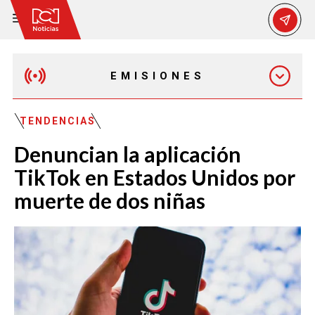
EMISIONES
MAÑANA EXPRESS
TENDENCIAS
Denuncian la aplicación
EMISIÓN 12:30 PM
TikTok en Estados Unidos por
muerte de dos niñas
EMISIÓN 7:00 PM
EMISIÓN 11:30 PM