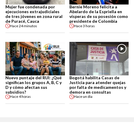
Mujer fue condenada por
Bernie Moreno felicita a
ejecuciones extrajudiciales
Abelardo de la Espriella en
de tres jóvenes en zona rural
vísperas de su posesión como
de Puracé, Cauca
presidente de Colombia
Hace
24 minutos
Hace
3 horas
Nuevo puntaje del RUI: ¿Qué
Bogotá habilita Casas de
significan los grupos A, B, C y
Justicia para atender quejas
D y cómo afectan sus
por falta de medicamentos y
subsidios?
demora en consultas
Hace
4 horas
Hace
un día