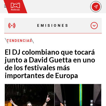
EMISIONES
MAÑANA EXPRESS
TENDENCIAS
El DJ colombiano que tocará
EMISIÓN 12:30 PM
junto a David Guetta en uno
de los festivales más
EMISIÓN 7:00 PM
importantes de Europa
EMISIÓN 11:30 PM