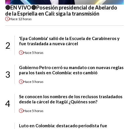
🔴EN VIVO🔴Posesión presidencial de Abelardo
de la Espriella en Cali: siga la transmisión
Hace
12 horas
'Epa Colombia' salió de la Escuela de Carabineros y
2
fue trasladada a nueva cárcel
Hace
5 horas
Gobierno Petro cerró su mandato con nuevas reglas
3
para los taxis en Colombia: esto cambió
Hace
5 horas
Se conocen los nombres de los reclusos trasladados
4
desde la cárcel de Itagüí ¿Quiénes son?
Hace
5 horas
Luto en Colombia: destacado periodista fue