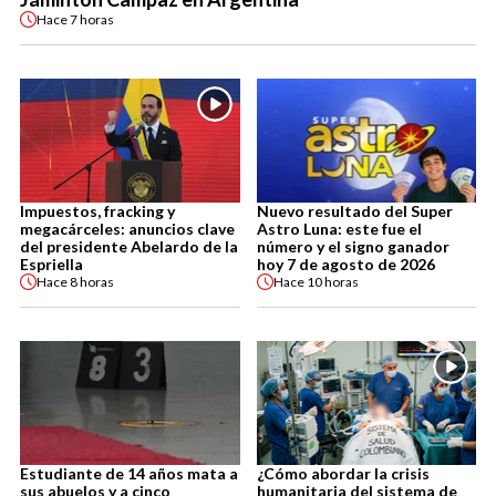
Hace
7 horas
Impuestos, fracking y
Nuevo resultado del Super
megacárceles: anuncios clave
Astro Luna: este fue el
del presidente Abelardo de la
número y el signo ganador
Espriella
hoy 7 de agosto de 2026
Hace
8 horas
Hace
10 horas
Estudiante de 14 años mata a
¿Cómo abordar la crisis
sus abuelos y a cinco
humanitaria del sistema de