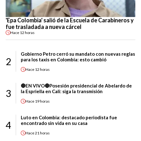
'Epa Colombia' salió de la Escuela de Carabineros y
fue trasladada a nueva cárcel
Hace
12 horas
Gobierno Petro cerró su mandato con nuevas reglas
2
para los taxis en Colombia: esto cambió
Hace
12 horas
🔴EN VIVO🔴Posesión presidencial de Abelardo de
3
la Espriella en Cali: siga la transmisión
Hace
19 horas
Luto en Colombia: destacado periodista fue
4
encontrado sin vida en su casa
Hace
21 horas