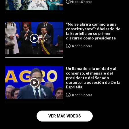
Hace
10 horas
“No se abrirá camino a una
constituyente”: Abelardo de
la Espriella en su primer
discurso como presidente
Hace
11 horas
Un llamado a la unidad y al
consenso, el mensaje del
presidente del Senado
durante la posesión de De la
Espriella
Hace
11 horas
VER MÁS VIDEOS