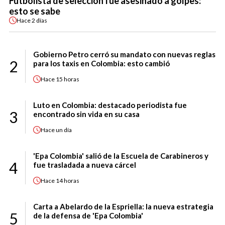
Futbolista de selección fue asesinado a golpes:
esto se sabe
Hace
2 días
Gobierno Petro cerró su mandato con nuevas reglas
2
para los taxis en Colombia: esto cambió
Hace
15 horas
Luto en Colombia: destacado periodista fue
3
encontrado sin vida en su casa
Hace
un día
'Epa Colombia' salió de la Escuela de Carabineros y
4
fue trasladada a nueva cárcel
Hace
14 horas
Carta a Abelardo de la Espriella: la nueva estrategia
5
de la defensa de 'Epa Colombia'