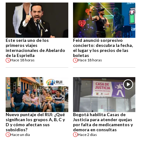
Este sería uno de los
Feid anunció sorpresivo
primeros viajes
concierto: descubra la fecha,
internacionales de Abelardo
el lugar y los precios de las
de la Espriella
boletas
Hace
18 horas
Hace
18 horas
Nuevo puntaje del RUI: ¿Qué
Bogotá habilita Casas de
significan los grupos A, B, C y
Justicia para atender quejas
D y cómo afectan sus
por falta de medicamentos y
subsidios?
demora en consultas
Hace
un día
Hace
2 días