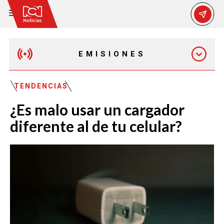
EMISIONES
MAÑANA EXPRESS
TENDENCIAS
¿Es malo usar un cargador
EMISIÓN 12:30 PM
diferente al de tu celular?
EMISIÓN 7:00 PM
EMISIÓN 11:30 PM