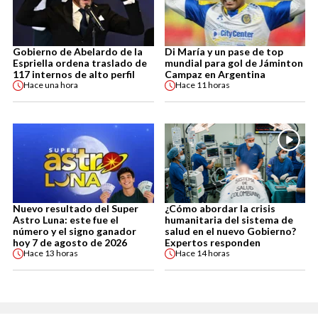
Gobierno de Abelardo de la
Di María y un pase de top
Espriella ordena traslado de
mundial para gol de Jáminton
117 internos de alto perfil
Campaz en Argentina
Hace
una hora
Hace
11 horas
Nuevo resultado del Super
¿Cómo abordar la crisis
Astro Luna: este fue el
humanitaria del sistema de
número y el signo ganador
salud en el nuevo Gobierno?
hoy 7 de agosto de 2026
Expertos responden
Hace
13 horas
Hace
14 horas