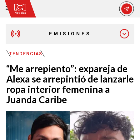
EMISIONES
EMISIÓN 12:30 PM
TENDENCIAS
“Me arrepiento”: expareja de
EMISIÓN 7:00 PM
Alexa se arrepintió de lanzarle
ropa interior femenina a
Juanda Caribe