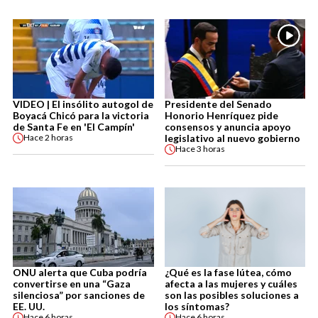
VIDEO | El insólito autogol de
Presidente del Senado
Boyacá Chicó para la victoria
Honorio Henríquez pide
de Santa Fe en 'El Campín'
consensos y anuncia apoyo
legislativo al nuevo gobierno
Hace
2 horas
Hace
3 horas
ONU alerta que Cuba podría
¿Qué es la fase lútea, cómo
convertirse en una “Gaza
afecta a las mujeres y cuáles
silenciosa” por sanciones de
son las posibles soluciones a
EE. UU.
los síntomas?
Hace
6 horas
Hace
6 horas