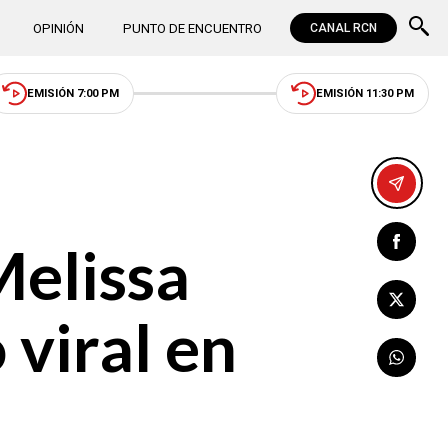
OPINIÓN
PUNTO DE ENCUENTRO
CANAL RCN
EMISIÓN 7:00 PM
EMISIÓN 11:30 PM
Melissa
 viral en