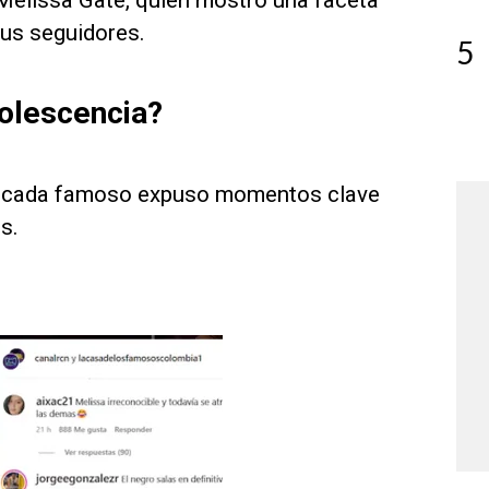
 Melissa Gate, quien mostró una faceta
us seguidores.
5
olescencia?
a’, cada famoso expuso momentos clave
s.