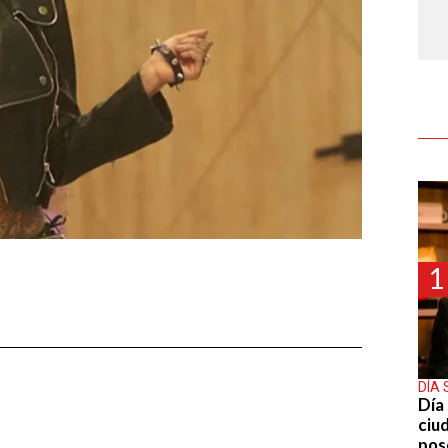
1
DÍA 
Día 
ciu
pos