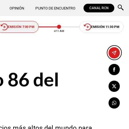
OPINIÓN
PUNTO DE ENCUENTRO
CANAL RCN
EMISIÓN 7:00 PM
EMISIÓN 11:30 PM
4:11 AM
o 86 del
a
icios más altos del mundo para