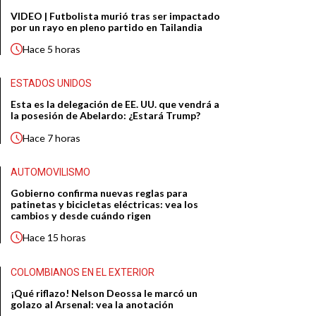
VIDEO | Futbolista murió tras ser impactado
por un rayo en pleno partido en Tailandia
Hace
5 horas
ESTADOS UNIDOS
Esta es la delegación de EE. UU. que vendrá a
la posesión de Abelardo: ¿Estará Trump?
Hace
7 horas
AUTOMOVILISMO
Gobierno confirma nuevas reglas para
patinetas y bicicletas eléctricas: vea los
cambios y desde cuándo rigen
Hace
15 horas
COLOMBIANOS EN EL EXTERIOR
¡Qué riflazo! Nelson Deossa le marcó un
golazo al Arsenal: vea la anotación