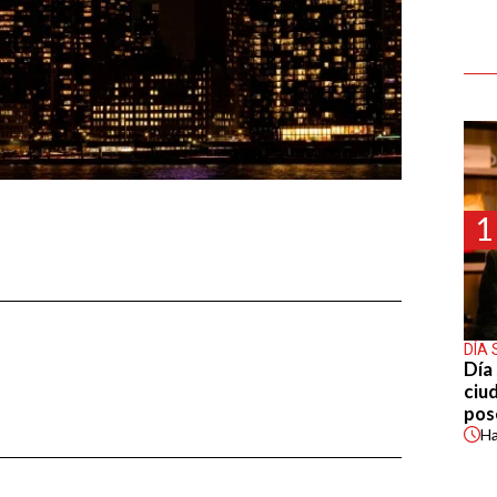
1
DÍA 
Día 
ciu
pos
H