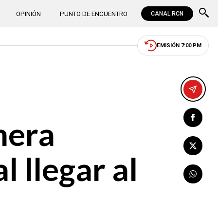
OPINIÓN
PUNTO DE ENCUENTRO
CANAL RCN
EMISIÓN 7:00 PM
nera
l llegar al