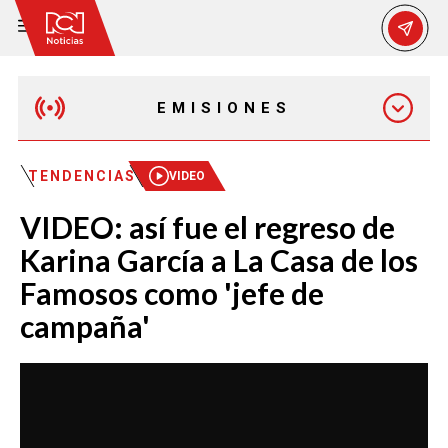
EMISIONES
MAÑANA EXPRESS
TENDENCIAS
VIDEO
VIDEO: así fue el regreso de
EMISIÓN 12:30 PM
Karina García a La Casa de los
Famosos como 'jefe de
EMISIÓN 7:00 PM
campaña'
EMISIÓN 11:30 PM