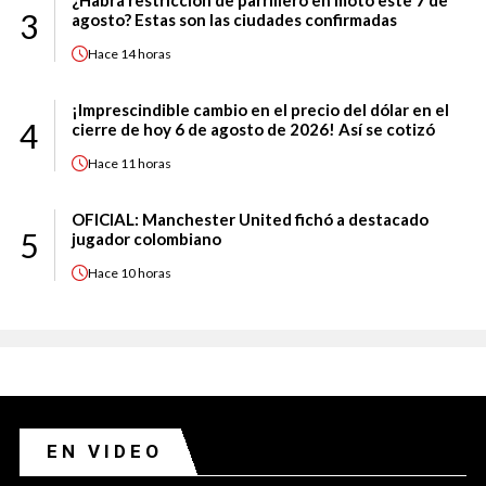
¿Habrá restricción de parrillero en moto este 7 de
3
agosto? Estas son las ciudades confirmadas
Hace
14 horas
¡Imprescindible cambio en el precio del dólar en el
4
cierre de hoy 6 de agosto de 2026! Así se cotizó
Hace
11 horas
OFICIAL: Manchester United fichó a destacado
5
jugador colombiano
Hace
10 horas
EN VIDEO