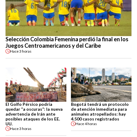
Selección Colombia Femenina perdió la final en los
Juegos Centroamericanos y del Caribe
Hace
3 horas
El Golfo Pérsico podría
Bogotá tendrá un protocolo
quedar “a oscuras”: la nueva
de atención inmediata para
advertencia de Irán ante
animales atropellados: hay
posibles ataques de los EE.
4.500 casos registrados
UU.
Hace
4 horas
Hace
3 horas