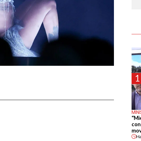
1
MIN
“Mi
con
mov
H