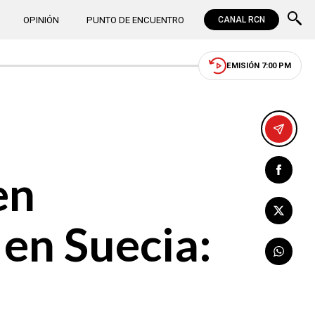
OPINIÓN
PUNTO DE ENCUENTRO
CANAL RCN
EMISIÓN 7:00 PM
en
 en Suecia: